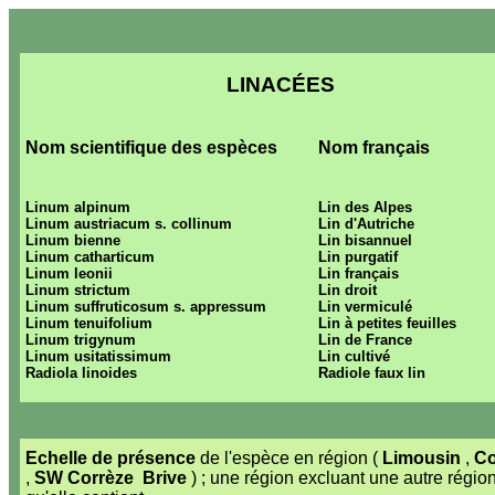
LIN
AC
ÉES
Nom scientifique des espèces
Nom français
Linum alpinum
Lin des Alpes
Linum austriacum s. collinum
Lin d'Autriche
Linum bienne
Lin bisannuel
Linum catharticum
Lin purgatif
Linum leonii
Lin français
Linum strictum
Lin droit
Linum suffruticosum s. appressum
Lin vermiculé
Linum tenuifolium
Lin à petites feuilles
Linum trigynum
Lin de France
Linum usitatissimum
Lin cultivé
Radiola linoides
Radiole faux lin
Echelle de présence
de l'espèce en région (
Limousin
,
Co
,
SW Corrèze
Brive
) ; une région excluant une autre régio